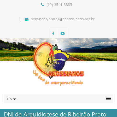
(19) 3541-3885
seminario.araras@canossianos.org.br
Go to...
DNJ da Arquidiocese de Ribeirão Preto