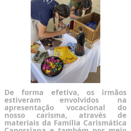
De forma efetiva, os irmãos
estiveram envolvidos na
apresentação vocacional do
nosso carisma, através de
materiais da Família Carismática
Canossiana e também por meio