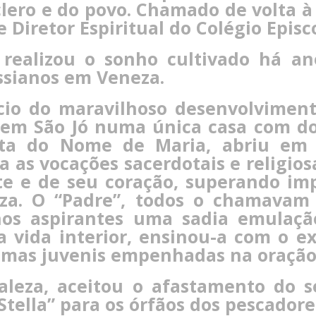
clero e do povo. Chamado de volta à
 Diretor Espiritual do Colégio Episc
ealizou o sonho cultivado há ano
ssianos em Veneza.
ício do maravilhoso desenvolvimen
 em São Jó numa única casa com do
sta do Nome de Maria, abriu em 
 as vocações sacerdotais e religios
te e de seu coração, superando imp
eza. O “Padre”, todos o chamavam
nos aspirantes uma sadia emulação
 vida interior, ensinou-a com o e
mas juvenis empenhadas na oração e
aleza, aceitou o afastamento do 
Stella” para os órfãos dos pescadore