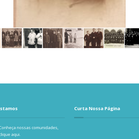
estamos
Curta Nossa Página
Conheça nossas comunidades,
clique aqui.