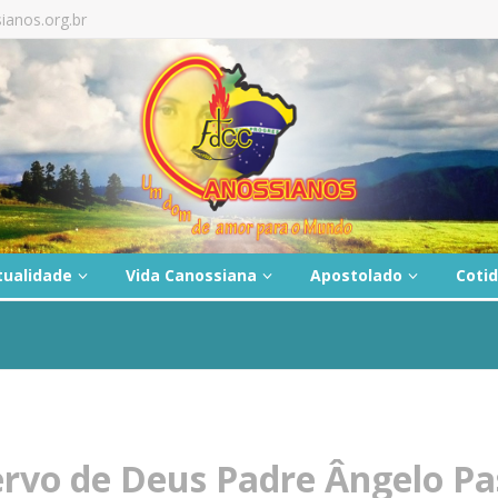
ianos.org.br
tualidade
Vida Canossiana
Apostolado
Coti
ervo de Deus Padre Ângelo Pa