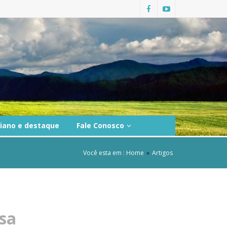
diano e destaque
Fale Conosco
Você esta em :
Home
»
Artigos
sa