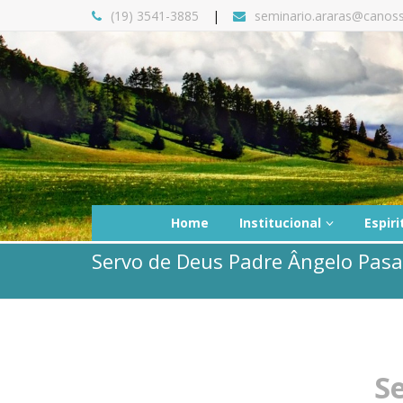
(19) 3541-3885
seminario.araras@canoss
Home
Institucional
Espiri
Servo de Deus Padre Ângelo Pasa
S